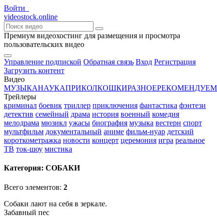
Войти
video
stock.online
Премиум видеохостинг для размещения и просмотра
пользовательских видео
Управление подпиской
Обратная связь
Вход
Регистрация
Загрузить контент
Видео
МУЗЫКА
НАУКА
ПРИКОЛ
КОШКИ
РАЗНОЕ
РЕКОМЕНДУЕМ
Трейлеры
криминал
боевик
триллер
приключения
фантастика
фэнтези
детектив
семейный
драма
история
военный
комедия
мелодрама
мюзикл
ужасы
биография
музыка
вестерн
спорт
мультфильм
документальный
аниме
фильм-нуар
детский
короткометражка
новости
концерт
церемония
игра
реальное
ТВ
ток-шоу
мистика
Категория:
СОБАКИ
Всего элементов:
2
Собаки лают на себя в зеркале.
Забавный пес