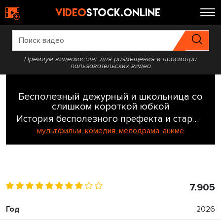
video
stock.online
Премиум видеохостинг для размещения и просмотра
пользовательских видео
Бесполезный дежурный и школьница со
слишком короткой юбкой
История бесполезного префекта и старшеклассницы с неподходящей длиной юбки / The Klutzy Class Monitor and the Girl with the Short Skirt
мультфильм
,
комедия
,
мелодрама
,
аниме
7.905
Год
2026