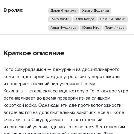
В ролях:
Дзюн Фукуяма
Хаято Додзима
Рико Акэти
Юко Каида
Дзюнъя Эноки
Аяка Фукухара
Юина Ито
Тэцу Инада
Краткое описание
Того Сакурадаимон — дежурный из дисциплинарного
комитета, который каждое утро стоит у ворот школы
и проверяет внешний вид учеников. Поэму
Кохината — старшеклассница, которую Того каждое утро
останавливает во время проверки из-за слишком
короткой юбки. Однажды эти две противоположности
встречаются на дополнительных занятиях. Все в школе
считали, что Сакурадаимон — ответственный
и прилежный ученик, однако тот оказался бестолковым
дежурным с посредственной успеваемостью. Того