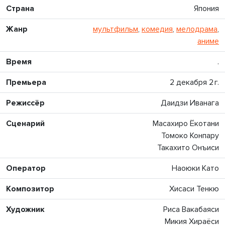
Страна
Япония
Жанр
мультфильм
,
комедия
,
мелодрама
,
аниме
Время
.
Премьера
2 декабря 2 г.
Режиссёр
Даидзи Иванага
Сценарий
Масахиро Ёкотани
Томоко Конпару
Такахито Онъиси
Оператор
Наоюки Като
Композитор
Хисаси Тенкю
Художник
Риса Вакабаяси
Микия Хираёси