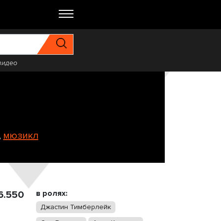
видео
,
мюзикл
в ролях:
6.550
Джастин Тимберлейк