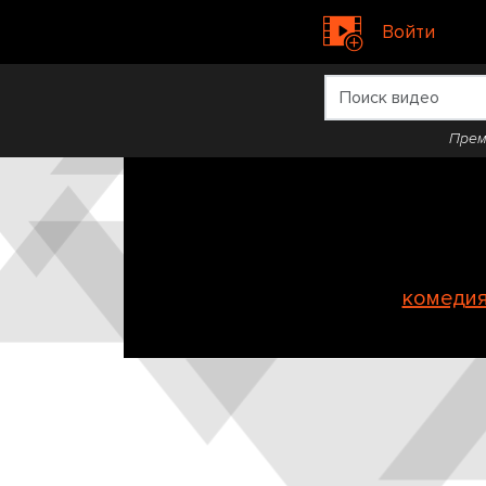
Войти
Прем
комеди