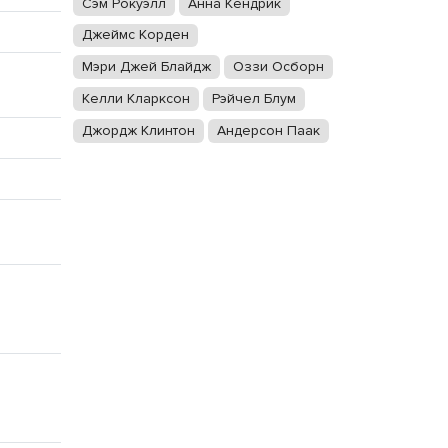
Сэм Рокуэлл
Анна Кендрик
Джеймс Корден
Мэри Джей Блайдж
Оззи Осборн
Келли Кларксон
Рэйчел Блум
Джордж Клинтон
Андерсон Паак