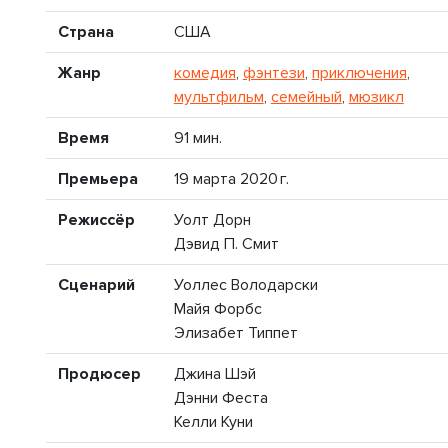
Страна
США
Жанр
комедия
,
фэнтези
,
приключения
,
мультфильм
,
семейный
,
мюзикл
Время
91 мин.
Премьера
19 марта 2020 г.
Режиссёр
Уолт Дорн
Дэвид П. Смит
Сценарий
Уоллес Володарски
Майя Форбс
Элизабет Типпет
Продюсер
Джина Шэй
Дэнни Феста
Келли Куни