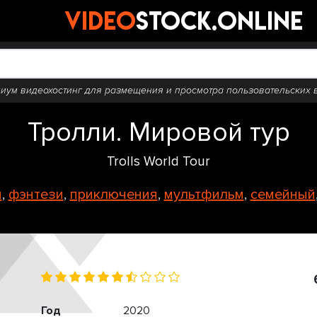
video
stock.online
иум видеохостинг для размещения и просмотра пользовательских 
Тролли. Мировой тур
Trolls World Tour
я
,
фэнтези
,
приключения
,
мультфильм
,
семейный
Год
2020