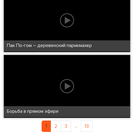
Пак По-гом – деревенский парикмахер
Борьба в прямом эфире
...
1
2
3
13