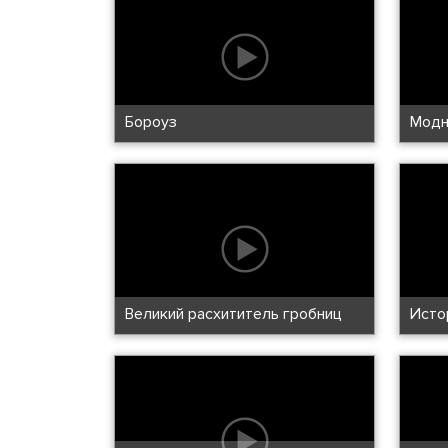
Бороуз
Модн
Великий расхититель гробниц
Исто