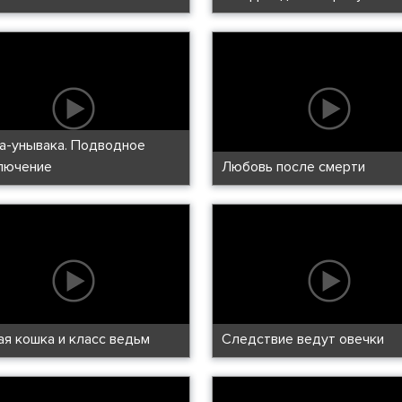
а-унывака. Подводное
лючение
Любовь после смерти
ая кошка и класс ведьм
Следствие ведут овечки