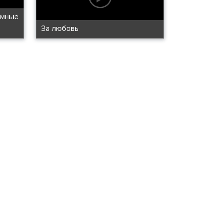
умные
За любовь