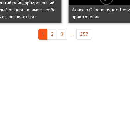
анный реинкарнированный
лый рыцарь не имеет себе
Алиса в Стране чудес. Без
ых в знаниях игры
приключения
...
1
2
3
257