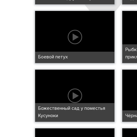
Рыбк
Боевой петух
прик
Божественный сад у поместья
Кусуноки
Чёрн