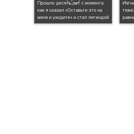
Прошло десять лет с момента,
Изгн
как я сказал «Оставьте это на
тяжё
меня и уходите» и стал легендой
равн